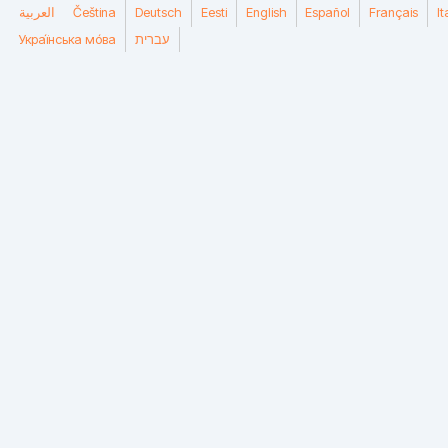
العربية
Čeština
Deutsch
Eesti
English
Español
Français
I
Украї́нська мо́ва
עברית