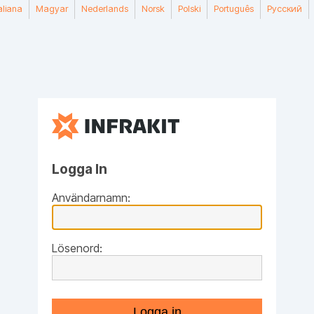
taliana
Magyar
Nederlands
Norsk
Polski
Português
Русский
Logga In
Användarnamn:
Lösenord:
Logga in