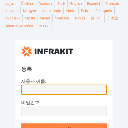
العربية
Čeština
Deutsch
Eesti
English
Español
Français
Italiana
Magyar
Nederlands
Norsk
Polski
Português
Русский
Srpski
Suomi
Svenska
Türkçe
한국어
日本語
Украї́нська мо́ва
עברית
등록
사용자 이름:
비밀번호: